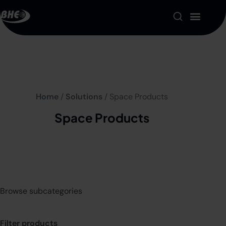
Product Portfolio
Our Solutions
Home
/
Solutions
/ Space Products
About us
Space Products
Resources
Contact
My account
Browse subcategories
Filter products