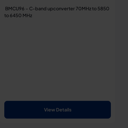
BMCU96 – C-band upconverter 70MHz to 5850
to 6450 MHz
View Details