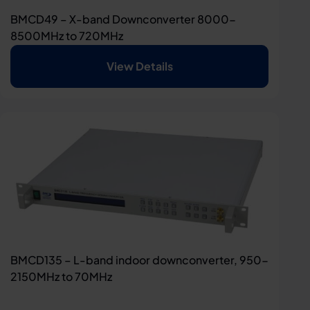
BMCD49 – X-band Downconverter 8000-
8500MHz to 720MHz
View Details
BMCD135 – L-band indoor downconverter, 950-
2150MHz to 70MHz