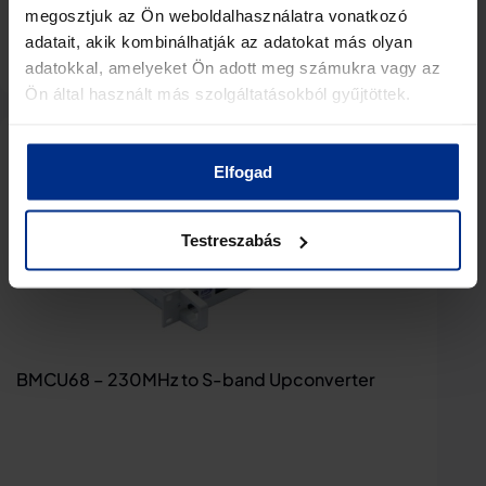
megosztjuk az Ön weboldalhasználatra vonatkozó
adatait, akik kombinálhatják az adatokat más olyan
View Details
adatokkal, amelyeket Ön adott meg számukra vagy az
Ön által használt más szolgáltatásokból gyűjtöttek.
Elfogad
Testreszabás
BMCU68 – 230MHz to S-band Upconverter