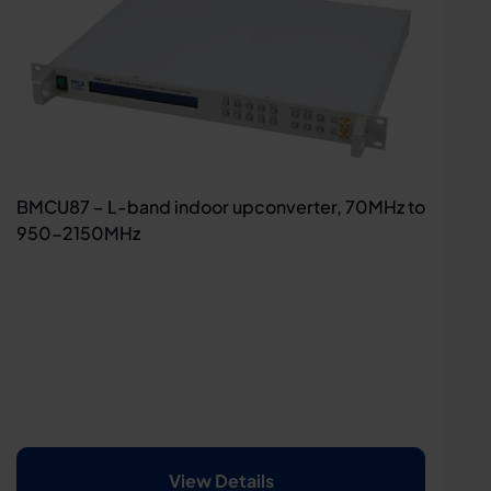
BMCU87 – L-band indoor upconverter, 70MHz to
950-2150MHz
View Details