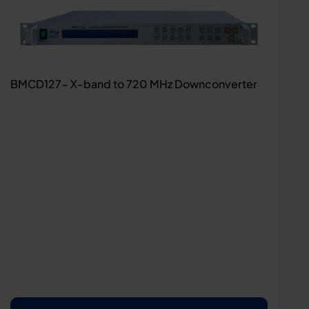
BMCD127- X-band to 720 MHz Downconverter