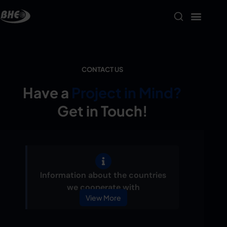
Product Portfolio
CONTACT US
Our Solutions
Have a
Project in Mind?
About us
Get in Touch!
Resources
Contact
My account
Information about the countries
we cooperate with
View More