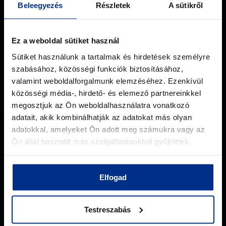
Proven Reliability
Beleegyezés
Részletek
A sütikről
Our RF and microwave solutions are built to
perform consistently, even under pressure.
Ez a weboldal sütiket használ
Designed and tested in-house to ensure
Sütiket használunk a tartalmak és hirdetések személyre
reliable operation, that’s why BHE equipment
szabásához, közösségi funkciók biztosításához,
is trusted in over 60 countries, from
valamint weboldalforgalmunk elemzéséhez. Ezenkívül
Antarctica to orbit.
közösségi média-, hirdető- és elemező partnereinkkel
megosztjuk az Ön weboldalhasználatra vonatkozó
adatait, akik kombinálhatják az adatokat más olyan
adatokkal, amelyeket Ön adott meg számukra vagy az
Ön által használt más szolgáltatásokból gyűjtöttek.
Customized Solutions
Elfogad
With more than 30 years of expertise, we
design every solution with care and precision.
Testreszabás
Whether modular or fully tailored, our