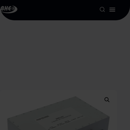
Product Portfolio
Our Solutions
About us
Resources
Contact
My account