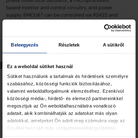
phase noise local oscillator, a microprocessor
based monitor and control circuitry, and power
supply. BMCU67 can be controlled via RS422 and
Ethernet. External reference and power supply
has dedicated connectors. This block converter
is housed in an outdoor IP67 rated cabinet.
Beleegyezés
Részletek
A sütikről
Related products
Ez a weboldal sütiket használ
Sütiket használunk a tartalmak és hirdetések személyre
szabásához, közösségi funkciók biztosításához,
valamint weboldalforgalmunk elemzéséhez. Ezenkívül
közösségi média-, hirdető- és elemező partnereinkkel
megosztjuk az Ön weboldalhasználatra vonatkozó
adatait, akik kombinálhatják az adatokat más olyan
adatokkal, amelyeket Ön adott meg számukra vagy az
Ön által használt más szolgáltatásokból gyűjtöttek.