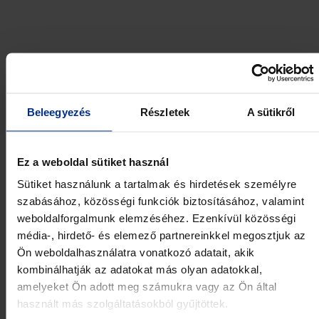
You may also like
Beleegyezés
Részletek
A sütikről
Ez a weboldal sütiket használ
Key Engineering Takeaways
R
Sütiket használunk a tartalmak és hirdetések személyre
from CCW 2026
O
szabásához, közösségi funkciók biztosításához, valamint
2
weboldalforgalmunk elemzéséhez. Ezenkívül közösségi
June 29, 2026
média-, hirdető- és elemező partnereinkkel megosztjuk az
J
Ön weboldalhasználatra vonatkozó adatait, akik
kombinálhatják az adatokat más olyan adatokkal,
amelyeket Ön adott meg számukra vagy az Ön által
használt más szolgáltatásokból gyűjtöttek.