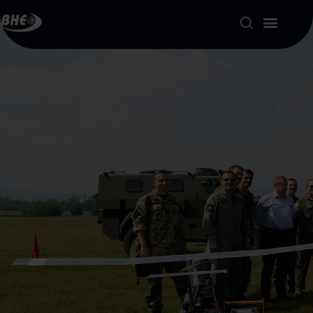
Product Portfolio
Our Solutions
About us
Resources
Contact
My account