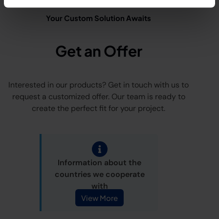
Your Custom Solution Awaits
Get an Offer
Interested in our products? Get in touch with us to
request a customized offer. Our team is ready to
create the perfect fit for your project.
Information about the
countries we cooperate
with
View More