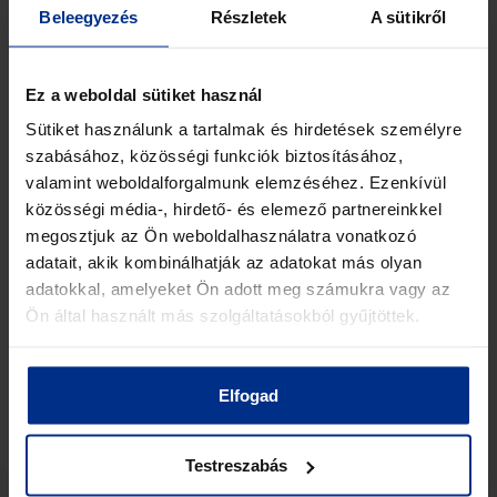
Beleegyezés
Részletek
A sütikről
Ez a weboldal sütiket használ
Sütiket használunk a tartalmak és hirdetések személyre
szabásához, közösségi funkciók biztosításához,
valamint weboldalforgalmunk elemzéséhez. Ezenkívül
közösségi média-, hirdető- és elemező partnereinkkel
megosztjuk az Ön weboldalhasználatra vonatkozó
adatait, akik kombinálhatják az adatokat más olyan
adatokkal, amelyeket Ön adott meg számukra vagy az
Ön által használt más szolgáltatásokból gyűjtöttek.
BSVK21 0.1 – 21GHz Microwave Synthesizer
BOV
Ref
Elfogad
View Details
Testreszabás