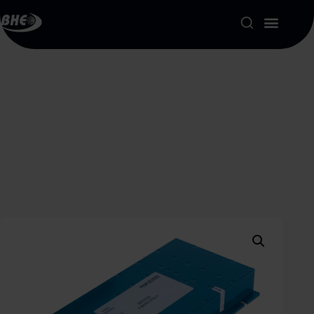
Product Portfolio
Our Solutions
About us
Resources
Contact
My account