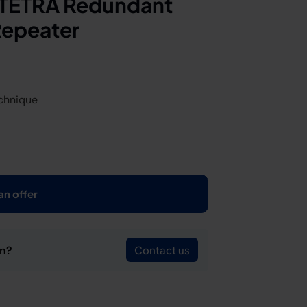
 TETRA Redundant
Repeater
echnique
an offer
on?
Contact us