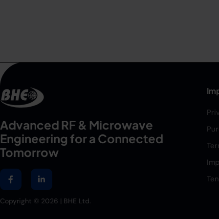
Imp
Pri
Advanced RF & Microwave
Pur
Engineering for a Connected
Ter
Tomorrow
Imp
Ten
Copyright ©
2026
| BHE Ltd.