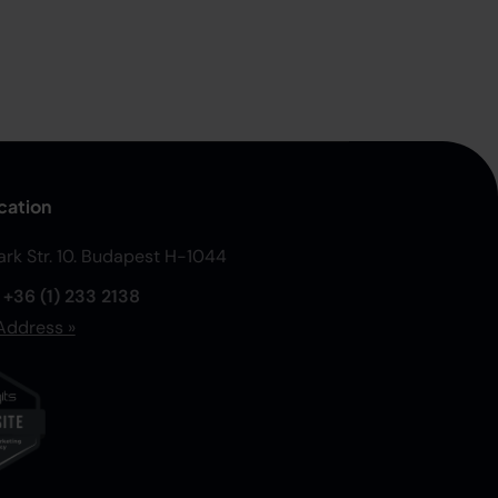
cation
Park Str. 10. Budapest H-1044
:
+36 (1) 233 2138
Address »