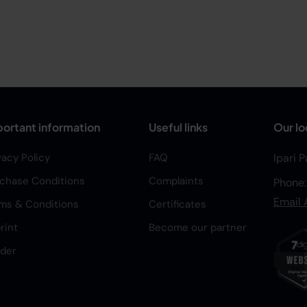
ortant information
Useful links
Our lo
vacy Policy
FAQ
Ipari 
chase Conditions
Complaints
Phone
Email 
ms & Conditions
Certificates
rint
Become our partner
der