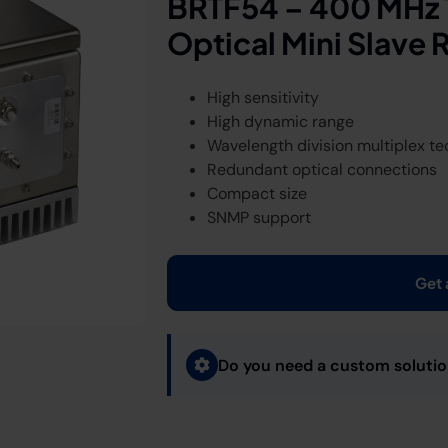
BRTF54 – 400 MHz
Optical Mini Slave 
High sensitivity
High dynamic range
Wavelength division multiplex t
Redundant optical connections
Compact size
SNMP support
Get 
Do you need a custom soluti