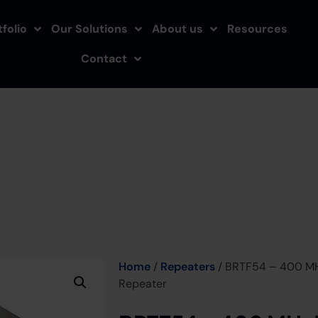
folio
Our Solutions
About us
Resources
Contact
Home
/
Repeaters
/ BRTF54 – 400 MH
Repeater