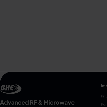
Imp
Pri
Advanced RF & Microwave
Pur