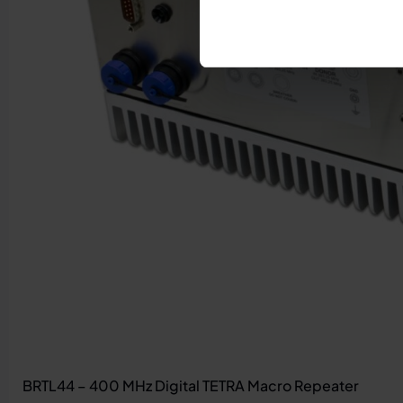
BRTL44 – 400 MHz Digital TETRA Macro Repeater