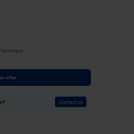
g technique
an offer
on?
Contact us