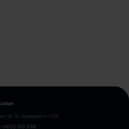
cation
Park Str. 10. Budapest H-1044
:
+36 (1) 233 2138