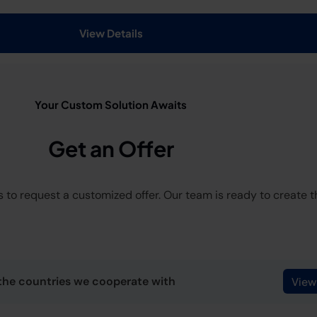
View Details
Your Custom Solution Awaits
Get an Offer
 to request a customized offer. Our team is ready to create the
the countries we cooperate with
View