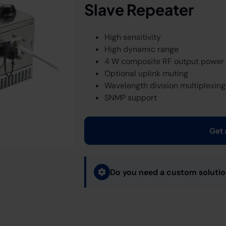
Slave Repeater
High sensitivity
High dynamic range
4 W composite RF output power
Optional uplink muting
Wavelength division multiplexin
SNMP support
Get 
Do you need a custom soluti