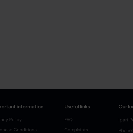
ortant information
Useful links
Our lo
vacy Policy
FAQ
Ipari 
chase Conditions
Complaints
Phone