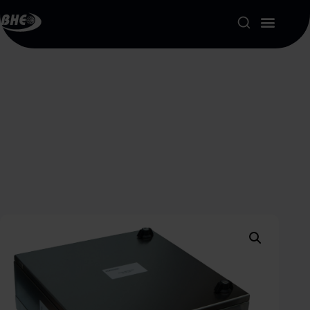
Product Portfolio
Our Solutions
About us
Resources
Contact
My account