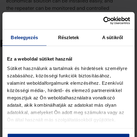
economical solution can be installed easily, and
the repeater can be monitored and controlled
using the provided remote-control software.
Beleegyezés
Részletek
A sütikről
Related products
Ez a weboldal sütiket használ
Sütiket használunk a tartalmak és hirdetések személyre
szabásához, közösségi funkciók biztosításához,
valamint weboldalforgalmunk elemzéséhez. Ezenkívül
közösségi média-, hirdető- és elemező partnereinkkel
megosztjuk az Ön weboldalhasználatra vonatkozó
adatait, akik kombinálhatják az adatokat más olyan
adatokkal, amelyeket Ön adott meg számukra vagy az
Ön által használt más szolgáltatásokból gyűjtöttek.