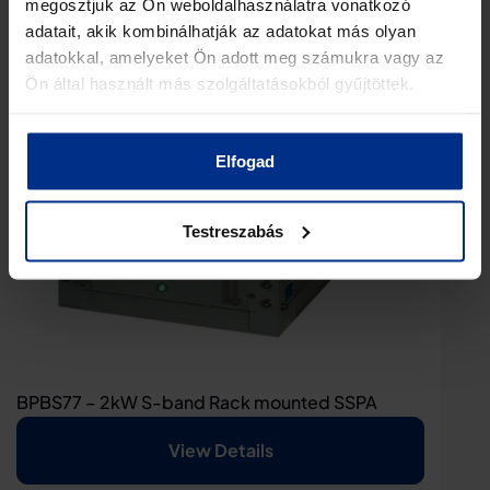
megosztjuk az Ön weboldalhasználatra vonatkozó
adatait, akik kombinálhatják az adatokat más olyan
adatokkal, amelyeket Ön adott meg számukra vagy az
Ön által használt más szolgáltatásokból gyűjtöttek.
Elfogad
Testreszabás
BPBS77 – 2kW S-band Rack mounted SSPA
View Details