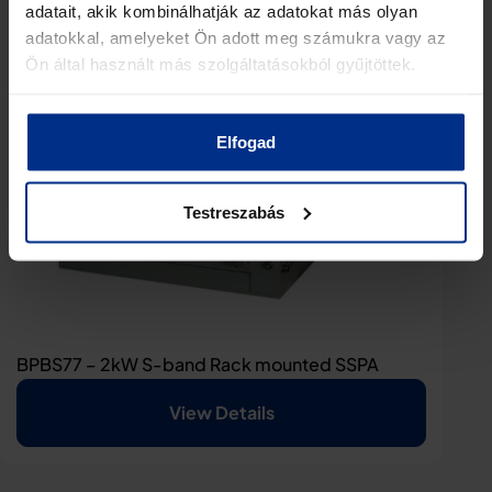
adatait, akik kombinálhatják az adatokat más olyan
adatokkal, amelyeket Ön adott meg számukra vagy az
Ön által használt más szolgáltatásokból gyűjtöttek.
Elfogad
Testreszabás
BPBS77 – 2kW S-band Rack mounted SSPA
View Details