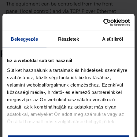
The equipment can be controlled from the front
panel (local control) and via TCP/IP over Ethernet
(remote control). ALC circuit for precise output
level control.
Beleegyezés
Részletek
A sütikről
Related products
Ez a weboldal sütiket használ
Sütiket használunk a tartalmak és hirdetések személyre
szabásához, közösségi funkciók biztosításához,
valamint weboldalforgalmunk elemzéséhez. Ezenkívül
közösségi média-, hirdető- és elemező partnereinkkel
megosztjuk az Ön weboldalhasználatra vonatkozó
adatait, akik kombinálhatják az adatokat más olyan
adatokkal, amelyeket Ön adott meg számukra vagy az
Ön által használt más szolgáltatásokból gyűjtöttek.