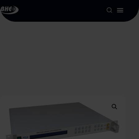
Product Portfolio
Our Solutions
About us
Resources
Contact
My account