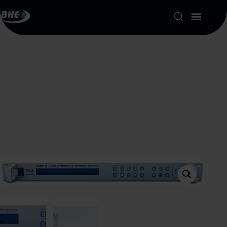
Product Portfolio
Our Solutions
About us
Resources
Contact
My account