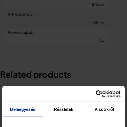
Indoor
IF frequency
70MHz
Power supply
AC
Related products
Beleegyezés
Részletek
A sütikről