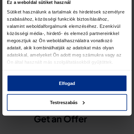
Ez a weboldal sütiket használ
Sütiket használunk a tartalmak és hirdetések személyre
szabásához, közösségi funkciók biztosításához,
valamint weboldalforgalmunk elemzéséhez. Ezenkívül
közösségi média-, hirdető- és elemező partnereinkkel
BMC
megosztjuk az Ön weboldalhasználatra vonatkozó
BMCD163 – Ku-band to L-band Single Band
adatait, akik kombinálhatják az adatokat más olyan
Block Downconverter
adatokkal, amelyeket Ön adott meg számukra vagy az
Ön által használt más szolgáltatásokból gyűjtöttek.
View Details
Elfogad
Your Custom Solution Awaits
Testreszabás
Get an Offer