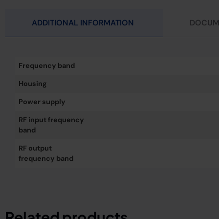
ADDITIONAL INFORMATION
DOCUM
Frequency band
Housing
Power supply
RF input frequency
band
RF output
frequency band
Related products