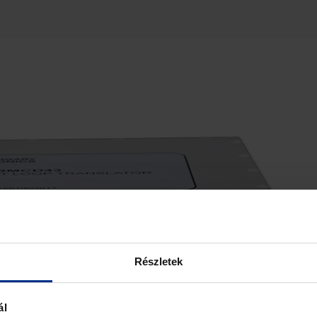
Részletek
ál