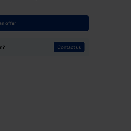
an offer
on?
Contact us