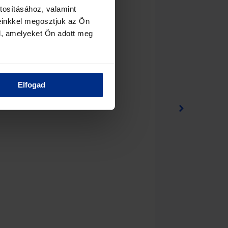
tosításához, valamint
einkkel megosztjuk az Ön
l, amelyeket Ön adott meg
Elfogad