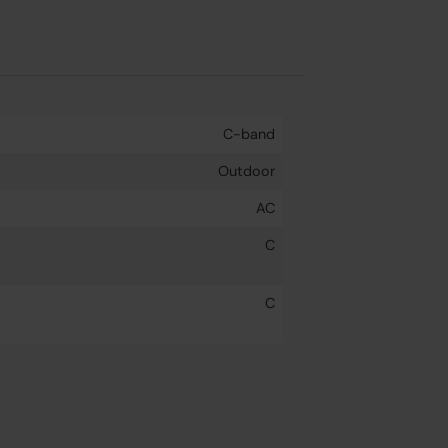
C-band
Outdoor
AC
C
C