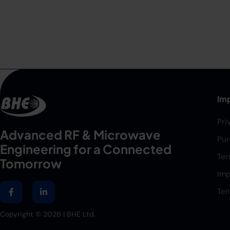
Imp
Pri
Advanced RF & Microwave
Pur
Engineering for a Connected
Ter
Tomorrow
Imp
Ten
Copyright ©
2026
| BHE Ltd.