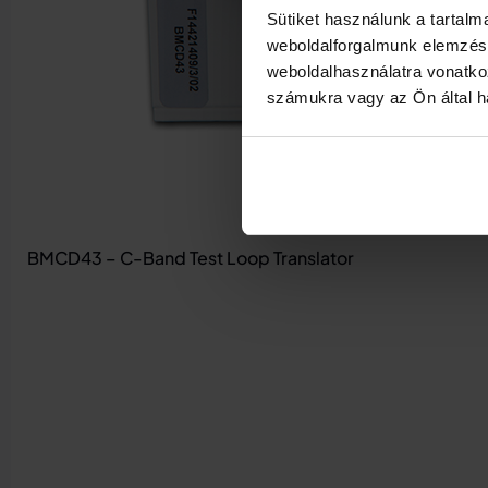
Sütiket használunk a tartal
weboldalforgalmunk elemzésé
weboldalhasználatra vonatko
számukra vagy az Ön által ha
BMCD43 – C-Band Test Loop Translator