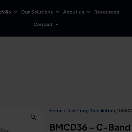
folio
Our Solutions
About us
Resources
Contact
Home
/
Test Loop Translators
/ BMCD3
BMCD36 – C-Band T