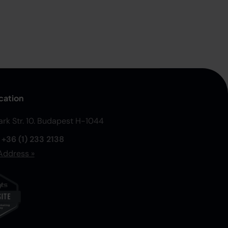
cation
Park Str. 10. Budapest H-1044
:
+36 (1) 233 2138
Address »