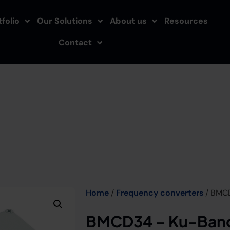
folio
Our Solutions
About us
Resources
Contact
Home
/
Frequency converters
/ BMCD
BMCD34 – Ku-Band