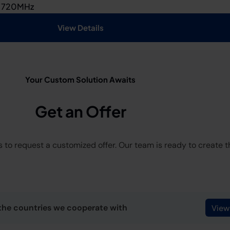
o 720MHz
View Details
Your Custom Solution Awaits
Get an Offer
 to request a customized offer. Our team is ready to create the
the countries we cooperate with
View