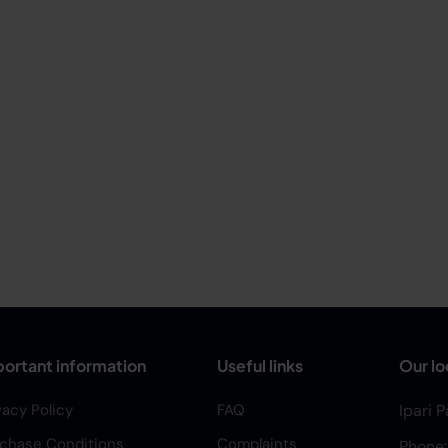
ortant information
Useful links
Our lo
vacy Policy
FAQ
Ipari 
chase Conditions
Complaints
Phone