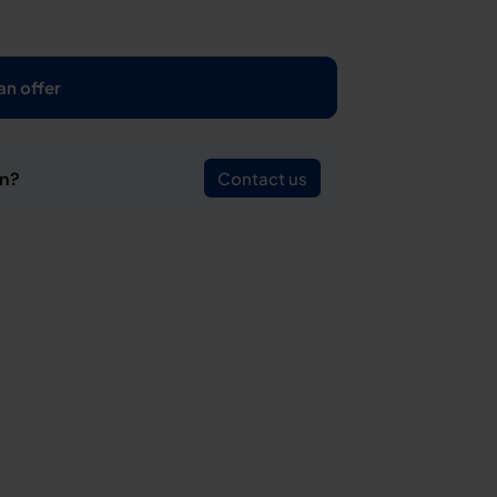
an offer
on?
Contact us