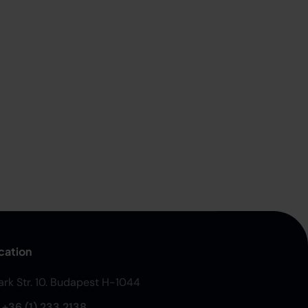
cation
Park Str. 10. Budapest H-1044
:
+36 (1) 233 2138