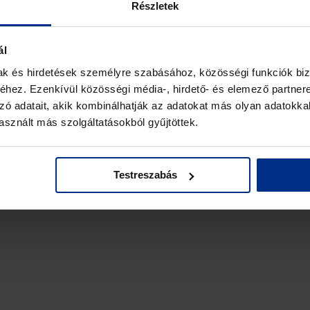
Részletek
ál
mak és hirdetések személyre szabásához, közösségi funkciók biz
hez. Ezenkívül közösségi média-, hirdető- és elemező partner
zó adatait, akik kombinálhatják az adatokat más olyan adatokka
sznált más szolgáltatásokból gyűjtöttek.
Testreszabás