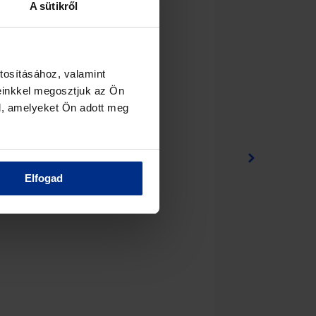
A sütikről
tosításához, valamint
einkkel megosztjuk az Ön
l, amelyeket Ön adott meg
BMCU32 – S-ba
Elfogad