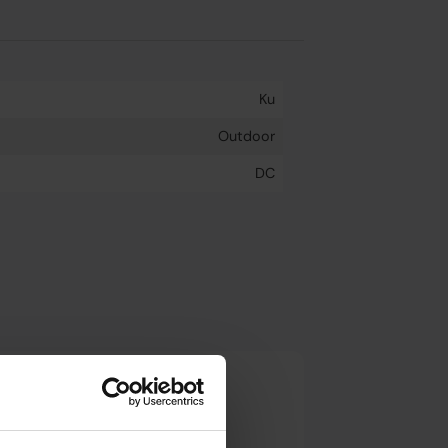
Ku
Outdoor
DC