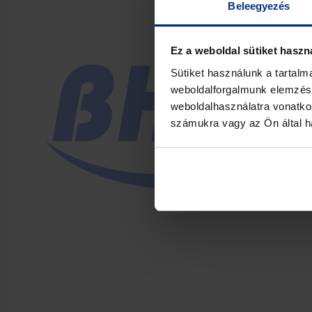
Beleegyezés
Ez a weboldal sütiket haszn
Sütiket használunk a tartal
weboldalforgalmunk elemzésé
weboldalhasználatra vonatko
számukra vagy az Ön által ha