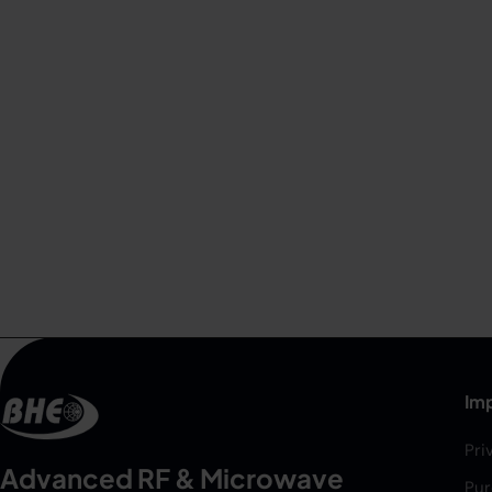
Imp
Pri
Advanced RF & Microwave
Pur