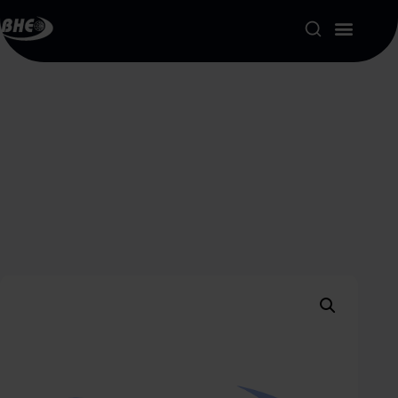
Product Portfolio
Our Solutions
About us
Resources
Contact
My account