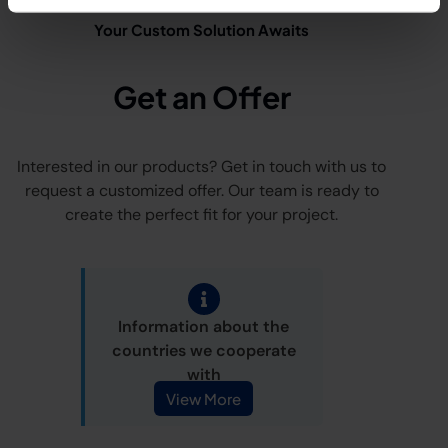
Your Custom Solution Awaits
Get an Offer
Interested in our products? Get in touch with us to
request a customized offer. Our team is ready to
create the perfect fit for your project.
Information about the
countries we cooperate
with
View More