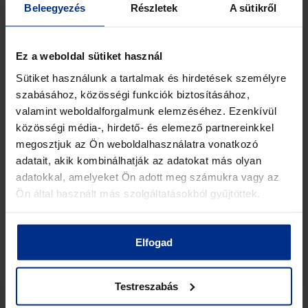
Beleegyezés
Részletek
A sütikről
Ez a weboldal sütiket használ
Sütiket használunk a tartalmak és hirdetések személyre
szabásához, közösségi funkciók biztosításához,
valamint weboldalforgalmunk elemzéséhez. Ezenkívül
közösségi média-, hirdető- és elemező partnereinkkel
megosztjuk az Ön weboldalhasználatra vonatkozó
adatait, akik kombinálhatják az adatokat más olyan
adatokkal, amelyeket Ön adott meg számukra vagy az
Ön által használt más szolgáltatásokból gyűjtöttek.
BPBS80 – 1.5 kW S-band 1:1 Redundant Outdoor
Power Amplifier
BJE
Elfogad
View Details
Testreszabás