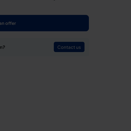
an offer
on?
Contact us