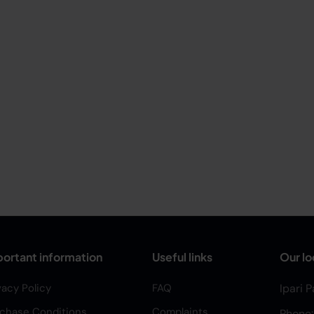
ortant information
Useful links
Our lo
vacy Policy
FAQ
Ipari 
chase Conditions
Complaints
Phone