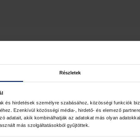
Részletek
ál
mak és hirdetések személyre szabásához, közösségi funkciók biz
hez. Ezenkívül közösségi média-, hirdető- és elemező partner
zó adatait, akik kombinálhatják az adatokat más olyan adatokka
sznált más szolgáltatásokból gyűjtöttek.