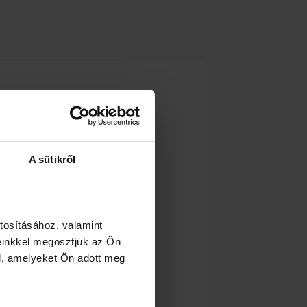
A sütikről
tosításához, valamint
einkkel megosztjuk az Ön
l, amelyeket Ön adott meg