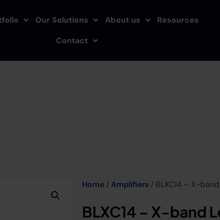
folio
Our Solutions
About us
Resources
Contact
Home
/
Amplifiers
/ BLXC14 – X-band 
BLXC14 – X-band L