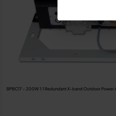
BPBC17 – 200W 1:1 Redundant X-band Outdoor Power A