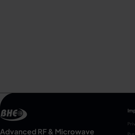
Imp
Pri
Advanced RF & Microwave
Pur