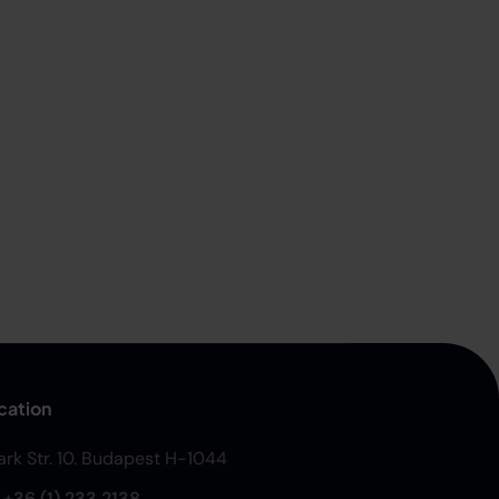
cation
Park Str. 10. Budapest H-1044
:
+36 (1) 233 2138