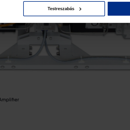
Testreszabás
mplifier