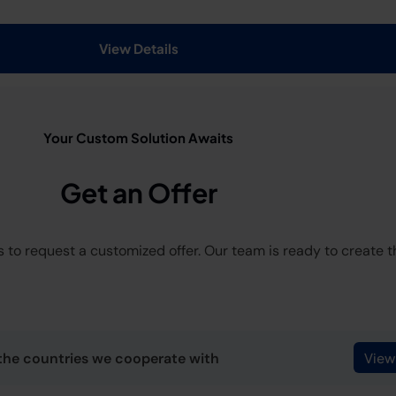
View Details
Your Custom Solution Awaits
Get an Offer
 to request a customized offer. Our team is ready to create the
the countries we cooperate with
View