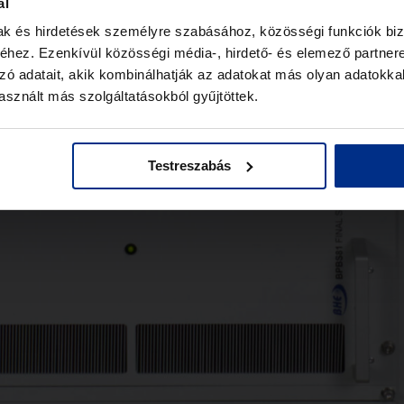
ál
mak és hirdetések személyre szabásához, közösségi funkciók biz
hez. Ezenkívül közösségi média-, hirdető- és elemező partner
zó adatait, akik kombinálhatják az adatokat más olyan adatokka
sznált más szolgáltatásokból gyűjtöttek.
Testreszabás