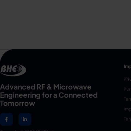
Imp
Pri
Advanced RF & Microwave
Pur
Engineering for a Connected
Ter
Tomorrow
Imp
Ten