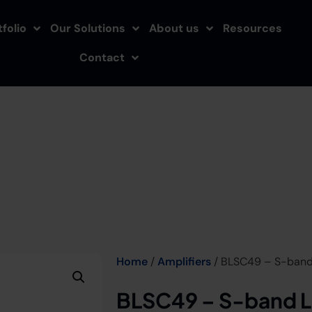
folio
Our Solutions
About us
Resources
Contact
Home
/
Amplifiers
/ BLSC49 – S-band 
BLSC49 – S-band L