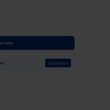
an offer
on?
Contact us