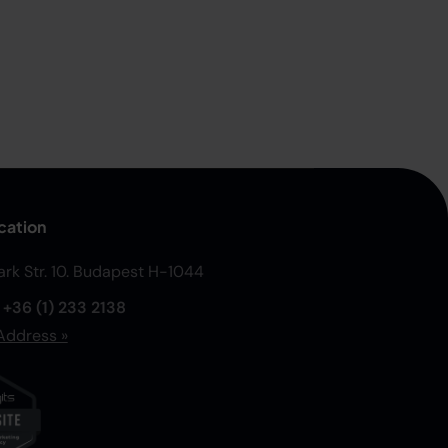
cation
Park Str. 10. Budapest H-1044
:
+36 (1) 233 2138
Address »