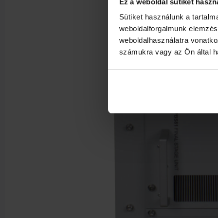
Ez a weboldal sütiket haszn
Sütiket használunk a tartal
weboldalforgalmunk elemzésé
weboldalhasználatra vonatko
számukra vagy az Ön által ha