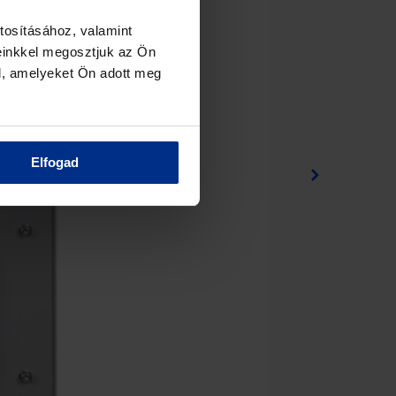
tosításához, valamint
einkkel megosztjuk az Ön
l, amelyeket Ön adott meg
Elfogad