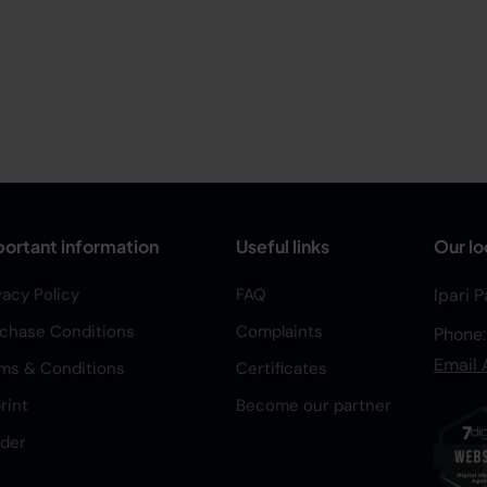
ortant information
Useful links
Our lo
vacy Policy
FAQ
Ipari 
chase Conditions
Complaints
Phone
Email 
ms & Conditions
Certificates
rint
Become our partner
der