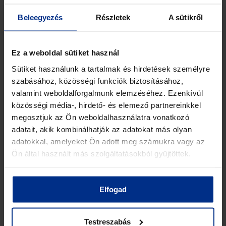
Beleegyezés
Részletek
A sütikről
Ez a weboldal sütiket használ
Sütiket használunk a tartalmak és hirdetések személyre
szabásához, közösségi funkciók biztosításához,
valamint weboldalforgalmunk elemzéséhez. Ezenkívül
közösségi média-, hirdető- és elemező partnereinkkel
megosztjuk az Ön weboldalhasználatra vonatkozó
adatait, akik kombinálhatják az adatokat más olyan
BHET71 – 6dB 4×4 Broadband Hybrid Coupler
adatokkal, amelyeket Ön adott meg számukra vagy az
380-2700MHz
Ön által használt más szolgáltatásokból gyűjtöttek.
BFT
Elfogad
View Details
Testreszabás