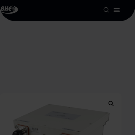
Product Portfolio
Our Solutions
About us
Resources
Contact
My account