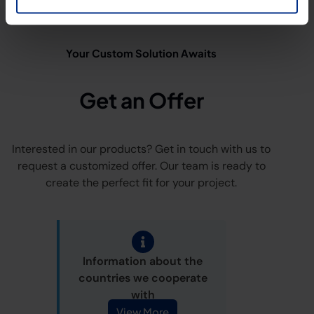
Your Custom Solution Awaits
Get an Offer
Interested in our products? Get in touch with us to
request a customized offer. Our team is ready to
create the perfect fit for your project.
Information about the
countries we cooperate
with
View More