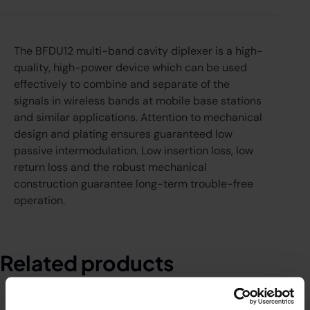
The BFDU12 multi-band cavity diplexer is a high-
quality, high-power device which can be used
effectively to combine and separate of the
signals in wireless bands at mobile base stations
and similar applications. Attention to mechanical
design and plating ensures guaranteed low
passive intermodulation. Low insertion loss, low
return loss and the robust mechanical
construction guarantee long-term trouble-free
operation.
Related products