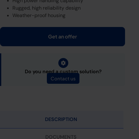
High power handling capability
Rugged, high reliability design
Weather-proof housing
Get an offer
Do you need a custom solution?
Contact us
DESCRIPTION
DOCUMENTS