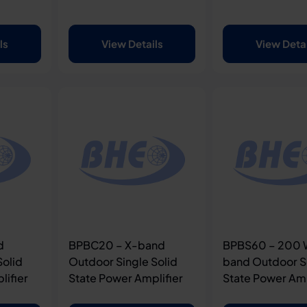
ls
View Details
View Deta
d
BPBC20 – X-band
BPBS60 – 200 
Solid
Outdoor Single Solid
band Outdoor S
lifier
State Power Amplifier
State Power Amp