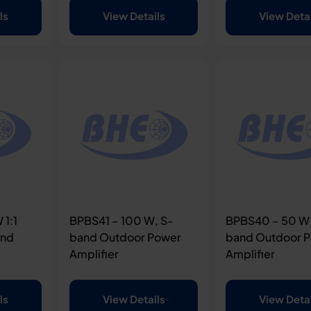
ls
View Details
View Deta
 1:1
BPBS41 – 100 W, S-
BPBS40 – 50 W,
and
band Outdoor Power
band Outdoor 
Amplifier
Amplifier
ls
View Details
View Deta