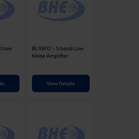
d low
BLSW12 – S band Low
Noise Amplifier
ils
View Details