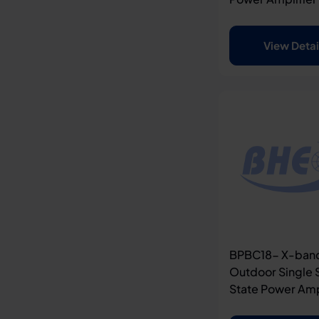
View Detai
BPBC18- X-ban
Outdoor Single 
State Power Amp