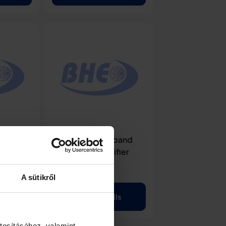
and Low
BLWC18 – Wideband
Low Noise Amplifier
A sütikről
ils
View Details
tosításához, valamint