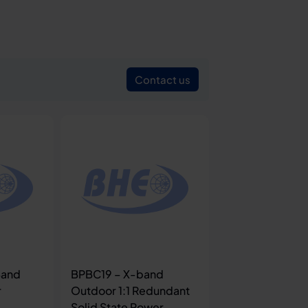
Contact us
Band
BPBC19 – X-band
r
Outdoor 1:1 Redundant
Solid State Power