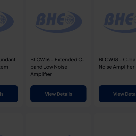
dundant
BLCW16 – Extended C-
BLCW18 – C-ba
stem
band Low Noise
Noise Amplifier
Amplifier
ls
View Details
View Deta