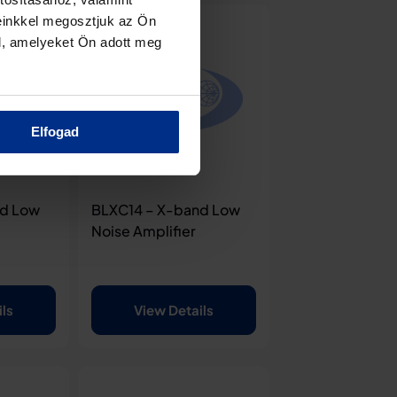
einkkel megosztjuk az Ön
l, amelyeket Ön adott meg
Elfogad
nd Low
BLXC14 – X-band Low
Noise Amplifier
ils
View Details