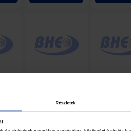
band
BZEL12 – Ka-band Low
BZES10 – Ka-b
fier
Noise Amplifier
Noise Amplifier
Részletek
ls
View Details
View Deta
ál
mak és hirdetések személyre szabásához, közösségi funkciók biz