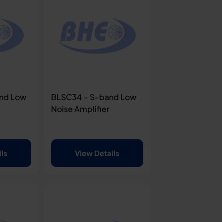
nd Low
BLSC34 – S-band Low
Noise Amplifier
ils
View Details