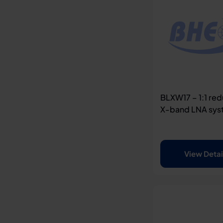
BLXW17 – 1:1 re
X-band LNA sy
View Detai