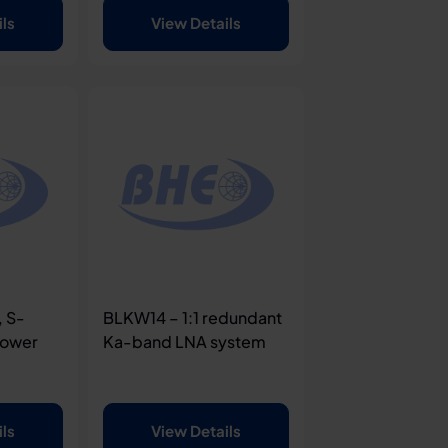
ils
View Details
 S-
BLKW14 – 1:1 redundant
Power
Ka-band LNA system
ils
View Details