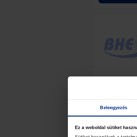
BLWC17 – Wide
Low Noise Ampli
Beleegyezés
View Detai
Ez a weboldal sütiket haszn
Sütiket használunk a tartal