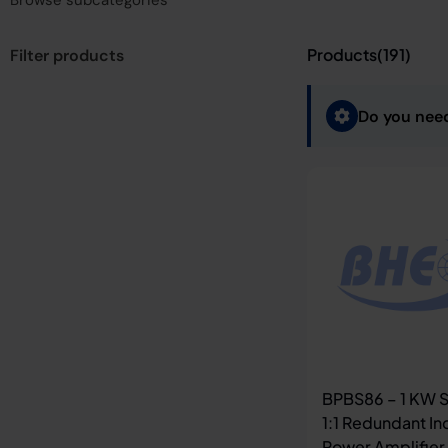
Browse subcategories
Products(
191
)
Filter products
Do you nee
BPBS86 – 1 KW 
1:1 Redundant In
Power Amplifier