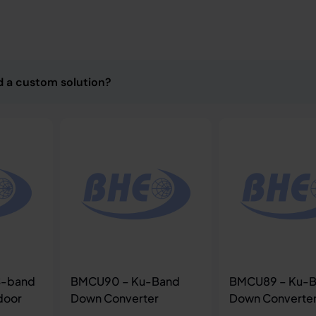
d a custom solution?
S-band
BMCU90 – Ku-Band
BMCU89 – Ku-
door
Down Converter
Down Converte