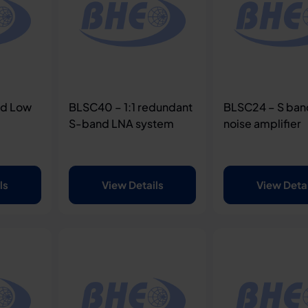
nd Low
BLSC40 – 1:1 redundant
BLSC24 – S ban
S-band LNA system
noise amplifier
ls
View Details
View Deta