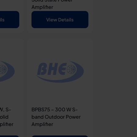
Amplifier
ils
View Details
W, S-
BPBS75 – 300 W S-
olid
band Outdoor Power
lifier
Amplifier