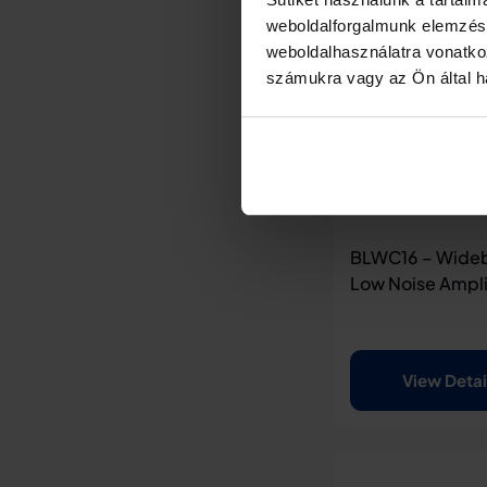
weboldalforgalmunk elemzésé
weboldalhasználatra vonatko
számukra vagy az Ön által ha
BLWC16 – Wide
Low Noise Ampli
View Detai