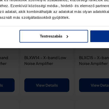
hez. Ezenkívül közösségi média-, hirdető- és elemező partner
zó adatait, akik kombinálhatják az adatokat más olyan adatokka
sznált más szolgáltatásokból gyűjtöttek.
Testreszabás
band
BLXW14 – X-band Low
BLXC15 – X-ba
fier
Noise Amplifier
Noise Amplifier
ls
View Details
View Deta