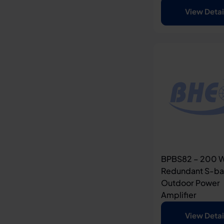
View Detai
BPBS82 – 200 W
Redundant S-b
Outdoor Power
Amplifier
View Detai