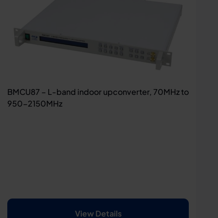
BMCU87 – L-band indoor upconverter, 70MHz to
950-2150MHz
View Details