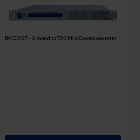
BMCD127- X-band to 720 MHz Downconverter