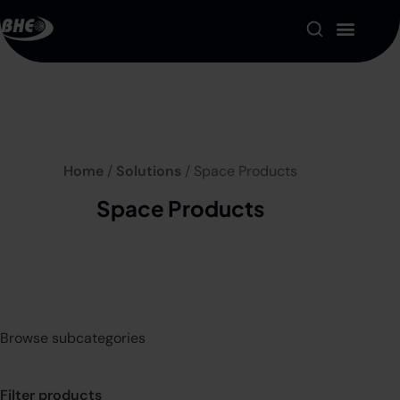
Product Portfolio
Our Solutions
Home
/
Solutions
/ Space Products
About us
Space Products
Resources
Contact
My account
Browse subcategories
Filter products