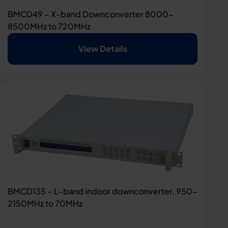
BMCD49 – X-band Downconverter 8000-
8500MHz to 720MHz
View Details
BMCD135 – L-band indoor downconverter, 950-
2150MHz to 70MHz