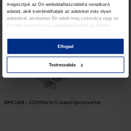
megosztjuk az Ön weboldalhasználatra vonatkozó
adatait, akik kombinálhatják az adatokat más olyan
View Details
adatokkal, amelyeket Ön adott meg számukra vagy az
Ön által használt más szolgáltatásokból gyűjtöttek.
Elfogad
Testreszabás
BMCU68 – 230MHz to S-band Upconverter