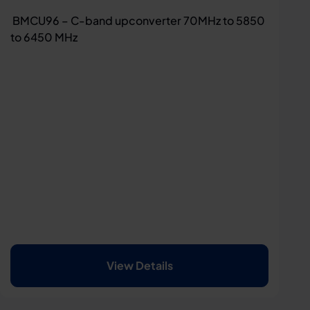
BMCU96 – C-band upconverter 70MHz to 5850
to 6450 MHz
View Details