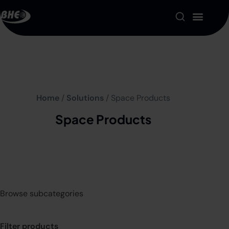
Product Portfolio
Our Solutions
Home
/
Solutions
/ Space Products
About us
Space Products
Resources
Contact
My account
Browse subcategories
Filter products