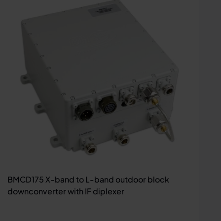
BMCD175 X-band to L-band outdoor block
downconverter with IF diplexer