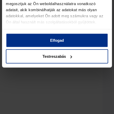
megosztjuk az Ön weboldalhasználatra vonatkozó
adatait, akik kombinálhatják az adatokat más olyan
adatokkal, amelyeket Ön adott meg számukra vagy az
Ön által használt más szolgáltatásokból gyűjtöttek.
Elfogad
BMCD125 Ku-band Tri-Band Outdoor Test Loop
Translator
Testreszabás