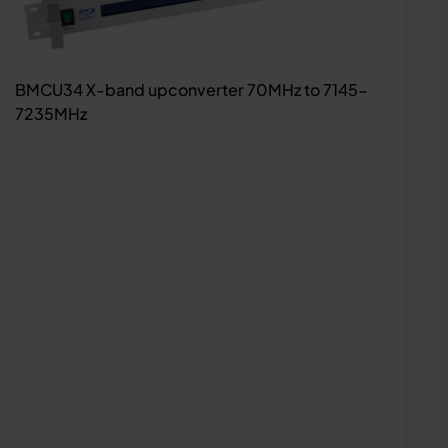
BMCU34 X-band upconverter 70MHz to 7145-
7235MHz