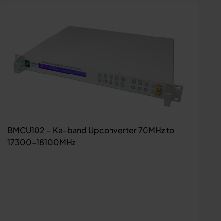
BMCU102 – Ka-band Upconverter 70MHz to
17300-18100MHz