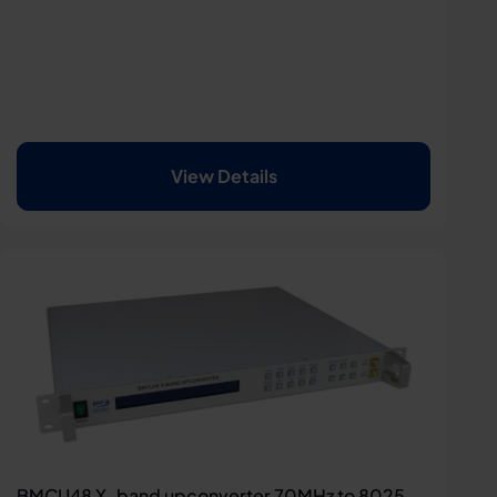
View Details
BMCU48 X-band upconverter 70MHz to 8025-