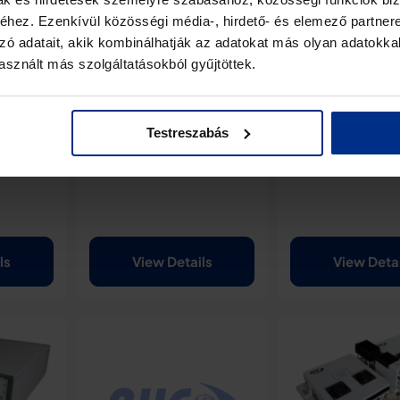
upconverter 70MHz to
upconverter 70
hez. Ezenkívül közösségi média-, hirdető- és elemező partner
7145-7235MHz
8025-8500MH
zó adatait, akik kombinálhatják az adatokat más olyan adatokka
sznált más szolgáltatásokból gyűjtöttek.
 to L-
lock
ith IF
Testreszabás
ls
View Details
View Deta