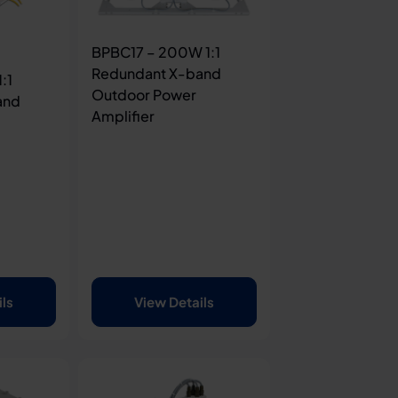
BPBC17 – 200W 1:1
Redundant X-band
:1
Outdoor Power
and
Amplifier
ils
View Details