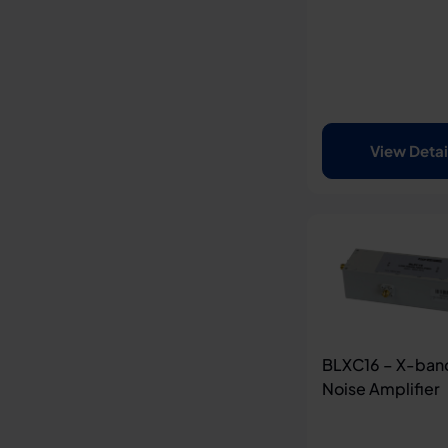
View Detai
BLXC16 – X-ban
Noise Amplifier