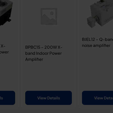
BJEL12 – Q-ban
noise amplifier
 X-
BPBC15 – 200W X-
ower
band Indoor Power
Amplifier
ls
View Details
View Deta