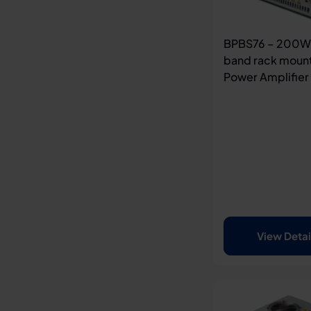
BPBS76 – 200W
band rack moun
Power Amplifier
View Detai