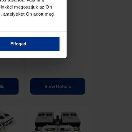
MHz to
einkkel megosztjuk az Ön
z
l, amelyeket Ön adott meg
Elfogad
ils
View Details