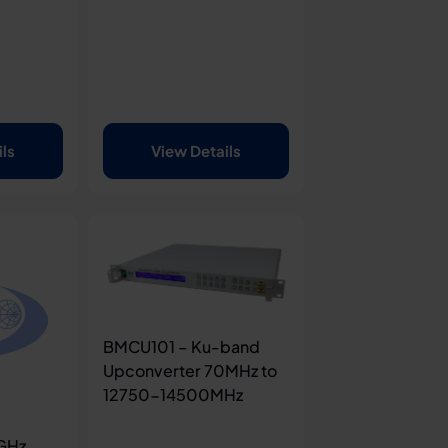
ils
View Details
BMCU101 – Ku-band
Upconverter 70MHz to
12750-14500MHz
1GHz