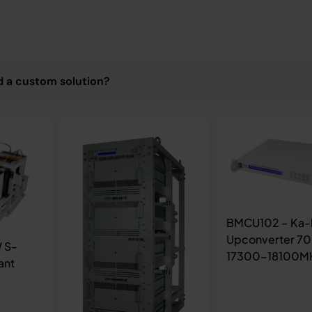
d a custom solution?
BMCU102 – Ka
Upconverter 70
W S-
17300-18100M
ant