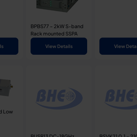
BPBS77 – 2kW S-band
Rack mounted SSPA
ls
View Details
View Deta
d Low
BUSR13 DC-18GHz
BSVK21 0.1 – 2