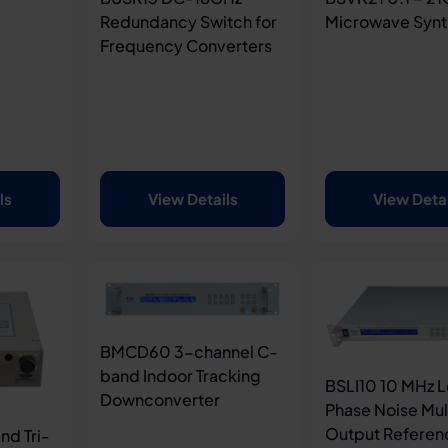
Redundancy Switch for
Microwave Synt
Frequency Converters
ls
View Details
View Deta
BMCD60 3-channel C-
band Indoor Tracking
BSLI10 10 MHz 
Downconverter
Phase Noise Mul
Output Referen
d Tri-