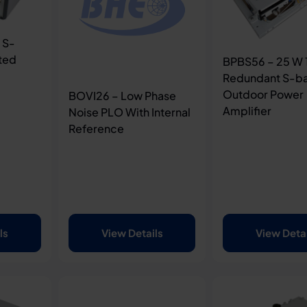
 S-
ted
BPBS56 – 25 W 1
Redundant S-b
Outdoor Power
BOVI26 – Low Phase
Amplifier
Noise PLO With Internal
Reference
ls
View Details
View Deta