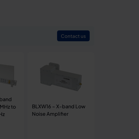
Contact us
-band
BLXW16 – X-band Low
MHz to
Noise Amplifier
Hz