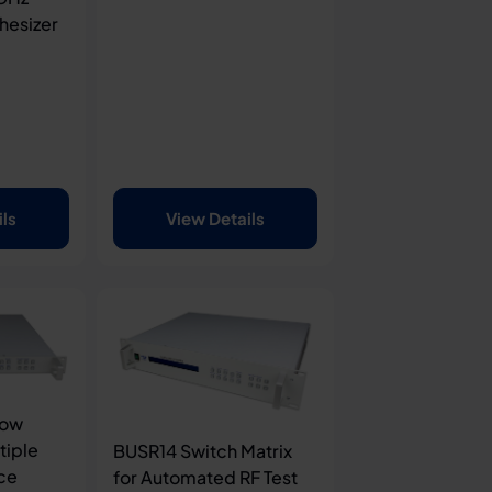
hesizer
ils
View Details
Low
tiple
BUSR14 Switch Matrix
ce
for Automated RF Test