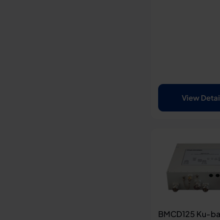
View Detai
BMCD125 Ku-ban