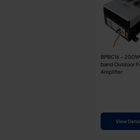
BPBC16 – 200W
band Outdoor P
Amplifier
View Detai