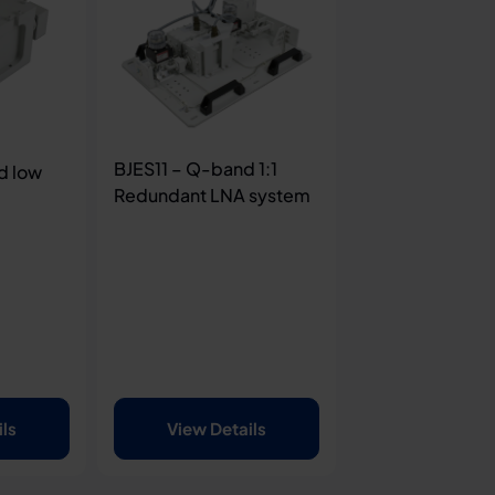
BJES11 – Q-band 1:1
d low
Redundant LNA system
ils
View Details