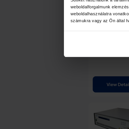
weboldalforgalmunk elemzésé
weboldalhasználatra vonatko
számukra vagy az Ön által ha
BMCD175 X-band
band outdoor b
downconverter w
diplexer
View Detai