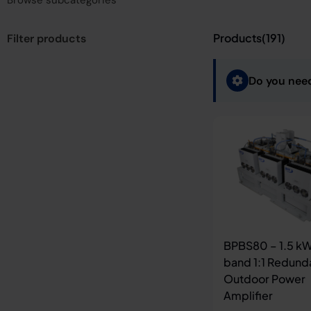
Browse subcategories
Products(
191
)
Filter products
Do you nee
BPBS80 – 1.5 k
band 1:1 Redund
Outdoor Power
Amplifier