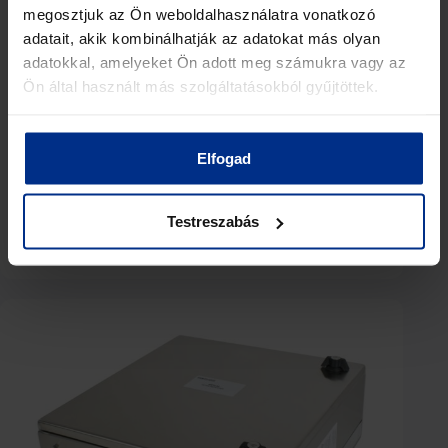
megosztjuk az Ön weboldalhasználatra vonatkozó
adatait, akik kombinálhatják az adatokat más olyan
adatokkal, amelyeket Ön adott meg számukra vagy az
Ön által használt más szolgáltatásokból gyűjtöttek.
BRTL43 – 400 MHz Band Selective TETRA Macro
Elfogad
Repeater
Testreszabás
View Details