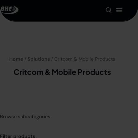
Product Portfolio
Our Solutions
Home
/
Solutions
/ Critcom & Mobile Products
About us
Critcom & Mobile Products
Resources
Contact
My account
Browse subcategories
Filter products