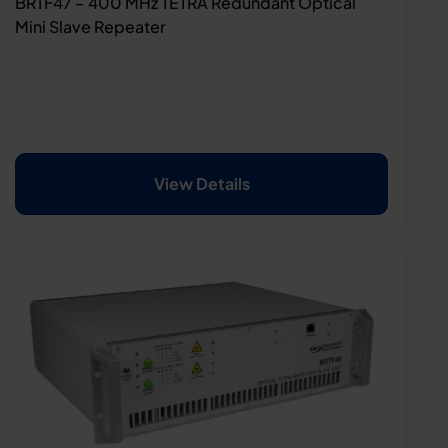
BRTF47 – 400 MHz TETRA Redundant Optical
Mini Slave Repeater
View Details