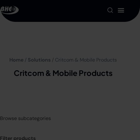
Product Portfolio
Our Solutions
Home
/
Solutions
/ Critcom & Mobile Products
About us
Critcom & Mobile Products
Resources
Contact
My account
Browse subcategories
Filter products