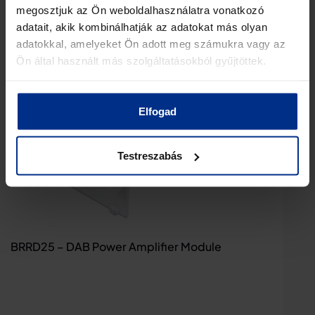
megosztjuk az Ön weboldalhasználatra vonatkozó
adatait, akik kombinálhatják az adatokat más olyan
adatokkal, amelyeket Ön adott meg számukra vagy az
Ön által használt más szolgáltatásokból gyűjtöttek.
Elfogad
Testreszabás
BRRD25 – DAB Power Amplifier Module