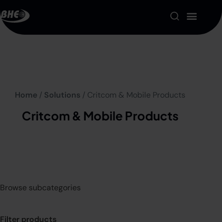
Product Portfolio
Our Solutions
Home
/
Solutions
/ Critcom & Mobile Products
About us
Critcom & Mobile Products
Resources
Contact
My account
Browse subcategories
Filter products