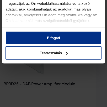
megosztjuk az Ön weboldalhasználatra vonatkozó
adatait, akik kombinálhatják az adatokat más olyan
adatokkal, amelyeket Ön adott meg számukra vagy az
Ön által használt más szolgáltatásokból gyűjtöttek.
Elfogad
Testreszabás
BRRD25 – DAB Power Amplifier Module